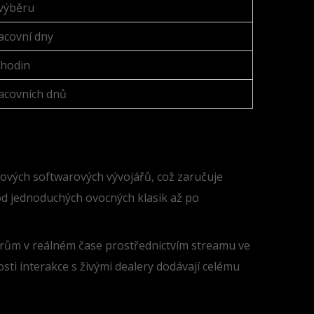
výběru
acovní dny
 hodin
acovních dnů
ových softwarových vývojářů, což zaručuje
 od jednoduchých ovocných klasik až po
iérům v reálném čase prostřednictvím streamu ve
sti interakce s živými dealery dodávají celému