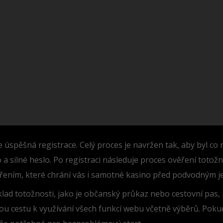
spěšná registrace. Celý proces je navržen tak, aby byl co nej
éno a silné heslo. Po registraci následuje proces ověření tot
ením, které chrání vás i samotné kasino před podvodným j
lad totožnosti, jako je občanský průkaz nebo cestovní pas, p
u cestu k využívání všech funkcí webu včetně výběrů. Poku