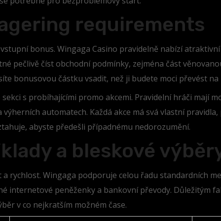
 vše potřebné pro bezproblémový start.
wagering requirements
stupní bonus. Wingaga Casino pravidelně nabízí atraktivní 
ezbytné pečlivě číst obchodní podmínky, zejména část věnova
síte bonusovou částku vsadit, než ji budete moci převést na 
 sekci s probíhajícími promo akcemi. Pravidelní hráči mají
a výherních automatech. Každá akce má svá vlastní pravidla
 vztahuje, abyste předešli případnému nedorozumění.
klady a bleskové výběr
t a rychlost. Wingaga podporuje celou řadu standardních met
ené internetové peněženky a bankovní převody. Důležitým fa
výběr v co nejkratším možném čase.