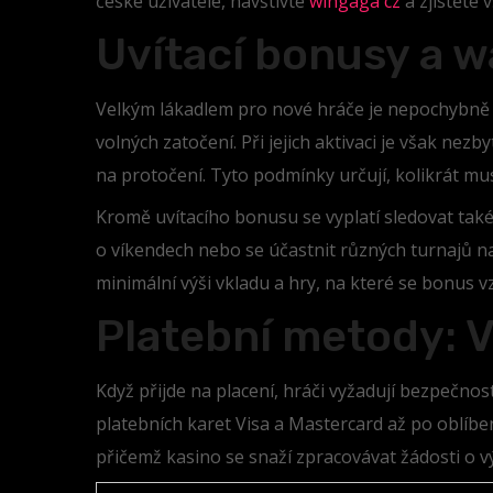
české uživatele, navštivte
wingaga cz
a zjistěte
Uvítací bonusy a 
Velkým lákadlem pro nové hráče je nepochybně v
volných zatočení. Při jejich aktivaci je však n
na protočení. Tyto podmínky určují, kolikrát mu
Kromě uvítacího bonusu se vyplatí sledovat také
o víkendech nebo se účastnit různých turnajů n
minimální výši vkladu a hry, na které se bonus
Platební metody: V
Když přijde na placení, hráči vyžadují bezpečnos
platebních karet Visa a Mastercard až po oblíb
přičemž kasino se snaží zpracovávat žádosti o 