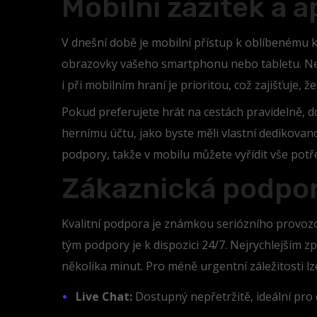
Mobilní zážitek a a
V dnešní době je mobilní přístup k oblíbenému k
obrazovky vašeho smartphonu nebo tabletu. Nemus
i při mobilním hraní je prioritou, což zajišťuje,
Pokud preferujete hrát na cestách pravidelně, 
hernímu účtu, jako byste měli vlastní dedikovan
podpory, takže v mobilu můžete vyřídit vše pot
Zákaznická podpor
Kvalitní podpora je známkou seriózního provoz
tým podpory je k dispozici 24/7. Nejrychlejším
několika minut. Pro méně urgentní záležitosti l
Live Chat:
Dostupný nepřetržitě, ideální pro 