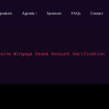
peakers
Agenda
Sponsors
FAQs
Contact
asino Wingaga česká Account Verification